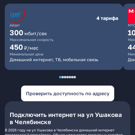
4 тарифа
Айзет
МТ
300
1
мбит/сек
Максимальная скорость
Мак
450
4
₽/мес
Минимальная цена
Мин
Домашний интернет, ТВ, мобильная связь
Дом
Проверить доступность по адресу
Подключить интернет на ул Ушакова
в Челябинске
В 2026 году на ул Ушакова в Челябинске домашний интернет
предлагают 2 провайдера. Общее количество доступных тарифов -