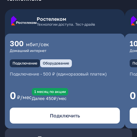
Ростелеком
Технологии доступа. Тест-драйв
300
1
мбит/сек
Домашний интернет
Дом
Подключение
Оборудование
По
Подключение
-
500 ₽ (единоразовый платеж)
По
1 месяц по акции
0
0
₽/мес
Далее
450
₽/мес
Подключить