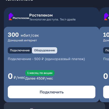
Ростелеком
Технологии доступа. Тест-драйв
300
1
мбит/сек
Домашний интернет
Дом
Подключение
Оборудование
По
Подключение
-
500 ₽ (единоразовый платеж)
По
1 месяц по акции
0
0
₽/мес
Далее
450
₽/мес
Подключить