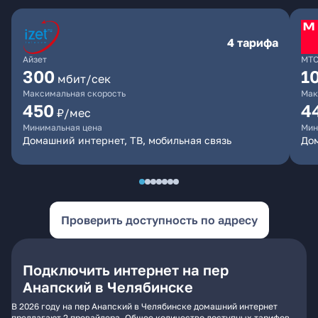
4 тарифа
Айзет
МТ
300
1
мбит/сек
Максимальная скорость
Мак
450
4
₽/мес
Минимальная цена
Мин
Домашний интернет, ТВ, мобильная связь
Дом
Проверить доступность по адресу
Подключить интернет на пер
Анапский в Челябинске
В 2026 году на пер Анапский в Челябинске домашний интернет
предлагают 2 провайдера. Общее количество доступных тарифов -