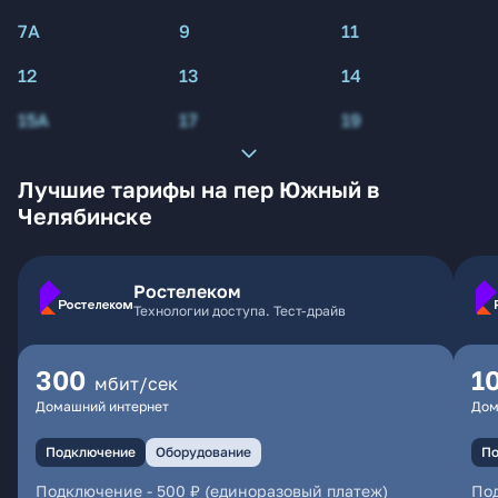
7А
9
11
12
13
14
15А
17
19
Лучшие тарифы на пер Южный в
Челябинске
Ростелеком
Технологии доступа. Тест-драйв
300
1
мбит/сек
Домашний интернет
Дом
Подключение
Оборудование
По
Подключение
-
500 ₽ (единоразовый платеж)
По