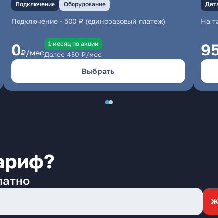
Подключение
Оборудование
Дет
Подключение
-
500 ₽ (единоразовый платеж)
На т
1 месяц по акции
0
9
₽/мес
Далее
450
₽/мес
Выбрать
ариф?
латно
Ж