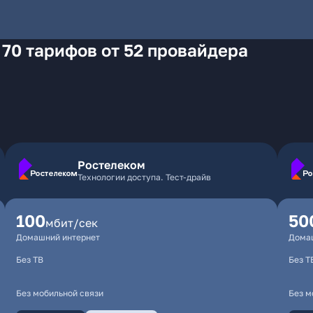
 70 тарифов от 52 провайдера
Ростелеком
Технологии доступа. Тест-драйв
100
50
мбит/сек
Домашний интернет
Дома
Без ТВ
Без Т
Без мобильной связи
Без м