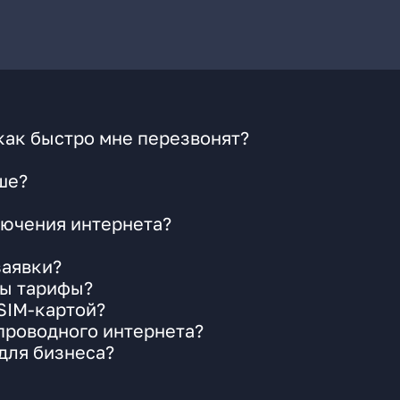
как быстро мне перезвонят?
ше?
ючения интернета?
заявки?
ны тарифы?
 SIM-картой?
 проводного интернета?
для бизнеса?