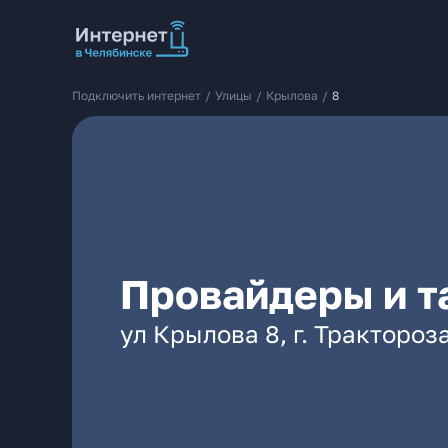
Подключить интернет
/
Улицы
/
Крылова
/
8
Провайдеры и т
ул Крылова 8, г. Тракторо